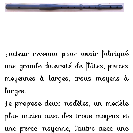
Les Instruments
▼
Boutique
▼
Prix
Album
Facteur reconnu pour avoir fabriqué
Contact
une grande diversité de flûtes, perces
moyennes à larges, trous moyens à
larges.
Je propose deux modèles, un modèle
plus ancien avec des trous moyens et
une perce moyenne, l'autre avec une