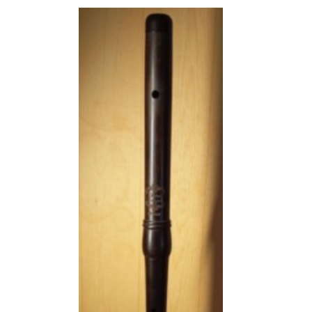
Les Instruments
▼
Boutique
▼
Prix
Album
Contact