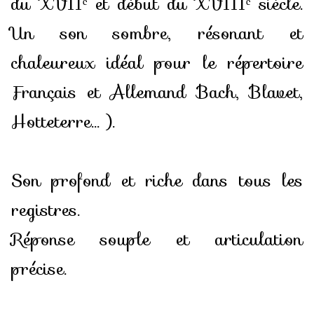
du XVIIᵉ et début du XVIIIᵉ siècle.
Un son sombre, résonant et
chaleureux idéal pour le répertoire
Français et Allemand Bach, Blavet,
Hotteterre... ).
Son profond et riche dans tous les
registres.
Réponse souple et articulation
précise.