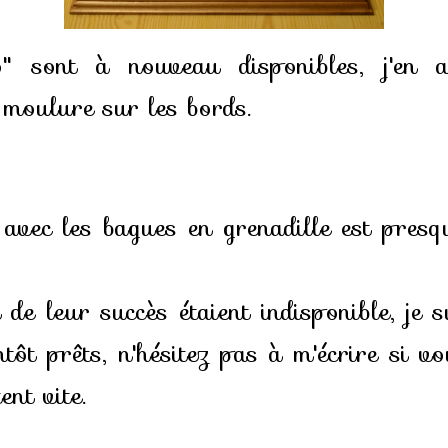
o" sont à nouveau disponibles, j'en a
 moulure sur les bords.
ec les bagues en grenadille est presq
 de leur succès étaient indisponible, je s
ntôt prêts, n'hésitez pas à m'écrire si v
ent vite.