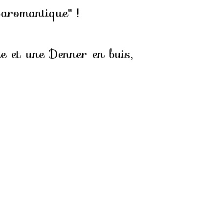
Baromantique" !
le et une Denner en buis,