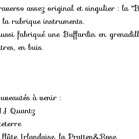
verso assez original et singulier : la "
 la rubrique instruments.
aussi fabriqué une Buffardin en grenadil
res, en buis.
veautés à venir :
J.J Quantz
eterre
flûte Irlandaise, la Pratten&Rose