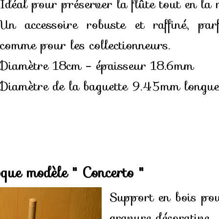
Idéal pour préserver la flûte tout en la 
Un accessoire robuste et raffiné, par
comme pour les collectionneurs.
Diamètre 18cm - épaisseur 18.6mm
Diamètre de la baguette 9.45mm long
que modèle " Concerto "
Support en bois po
gravure décorative.