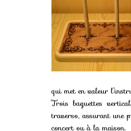
qui met en valeur l’instr
Trois baguettes vertica
traverso, assurant une pr
concert ou à la maison.