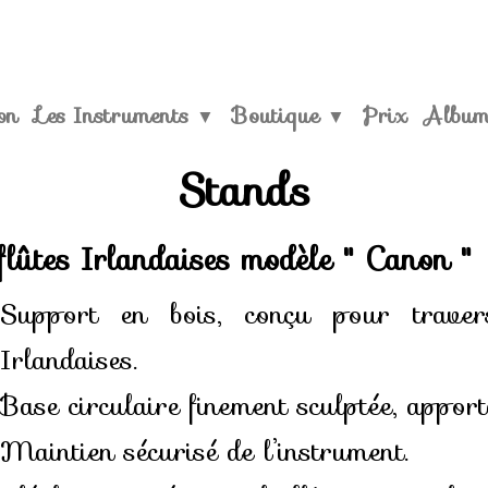
on
Les Instruments
Boutique
Prix
Albu
▼
▼
Stands
flûtes Irlandaises modèle " Canon "
Support en bois, conçu pour traver
Irlandaises.
Base circulaire finement sculptée, apporta
Maintien sécurisé de l’instrument.