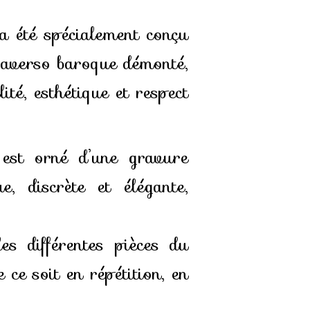
a été spécialement conçu
traverso baroque démonté,
lité, esthétique et respect
l est orné d’une gravure
ue, discrète et élégante,
es différentes pièces du
 ce soit en répétition, en